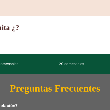
nita ¿?
comensales
20 comensales
Preguntas Frecuentes
velación?