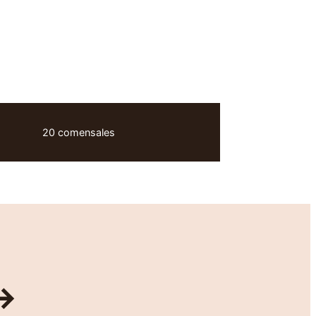
20 comensales
→