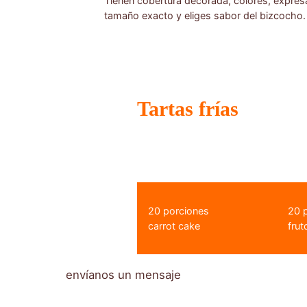
Tienen cobertura decorada, colores, expresa
tamaño exacto y eliges sabor del bizcocho.
Tartas frías
20 porciones
20 
carrot cake
frut
envíanos un mensaje