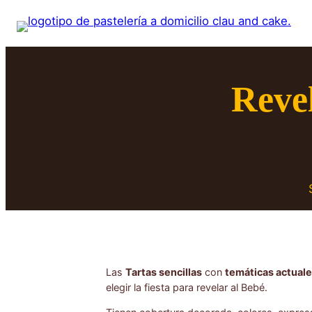
Saltar
al
contenido
Revel
Las
Tartas sencillas
con
temáticas actual
elegir la fiesta para revelar al Bebé.