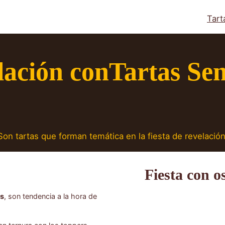
Tart
ación conTartas Sen
Son tartas que forman temática en la fiesta de revelació
Fiesta con o
es
, son tendencia a la hora de