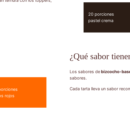
n ternura con los toppers,
20 porciones
pastel crema
¿Qué sabor tiene
Los sabores de
bizcocho-base
sabores.
Cada tarta lleva un sabor rec
porciones
os rojos