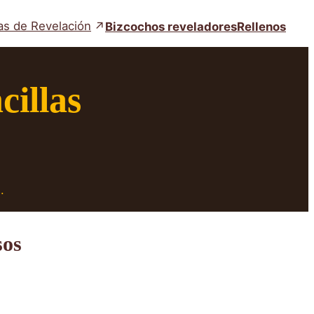
as de Revelación
Bizcochos reveladores
Rellenos
cillas
n
.
sos