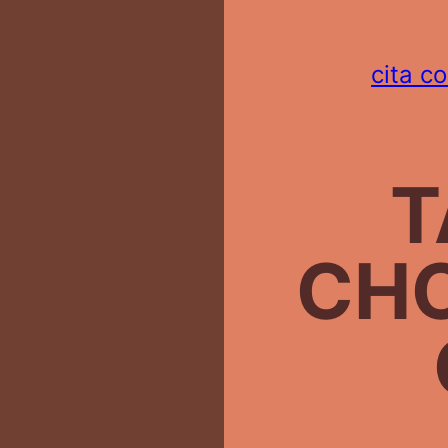
cita c
T
CH