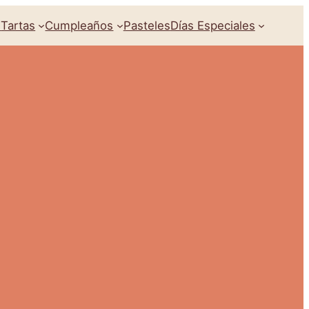
s
Tartas
Cumpleaños
Pasteles
Días Especiales