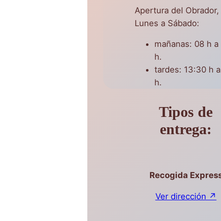
Apertura del Obrador,
Lunes a Sábado:
mañanas: 08 h a
h.
tardes: 13:30 h a
h.
Tipos de
entrega:
Recogida Expres
Ver dirección ↗