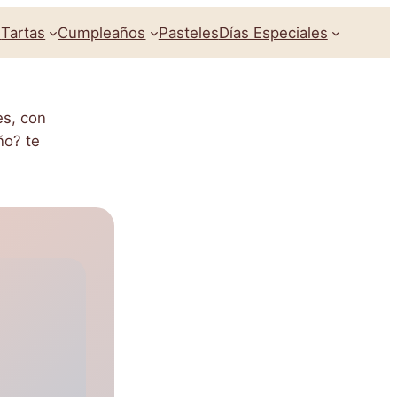
s
Tartas
Cumpleaños
Pasteles
Días Especiales
es, con
ño? te