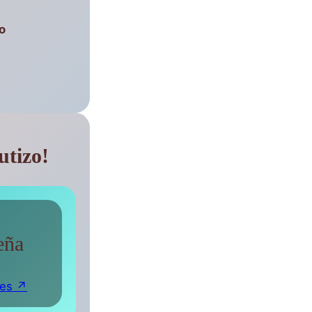
o
utizo!
eña
les ↗