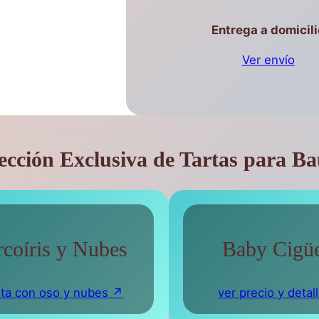
Entrega a domicili
Ver envío
ección Exclusiva de Tartas para Ba
coíris y Nubes
Baby Cigü
rta con oso y nubes ↗
ver precio y detal