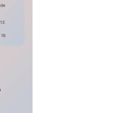
 de
 13
 16
s