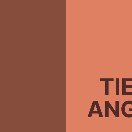
TI
ANG