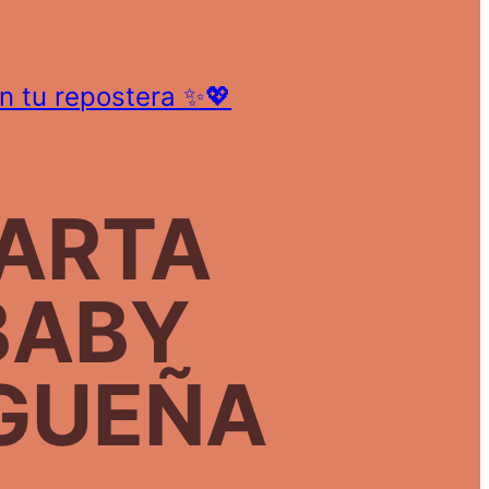
on tu repostera ✨💖
ARTA
BABY
GUEÑA