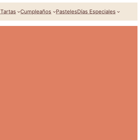
s
Tartas
Cumpleaños
Pasteles
Días Especiales