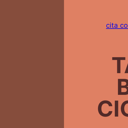
cita c
T
CI