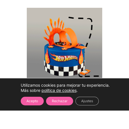
Utilizamos cookies para mejorar tu experiencia.
Más sobre
política de cookies
.
Hablar con una
experta
Acepto
Rechazar
Ajustes
(WhatsApp) 💚⭐
Tema para Niños que