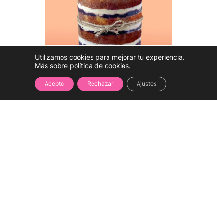
Utilizamos cookies para mejorar tu experiencia.
Más sobre
política de cookies
.
Acepto
Rechazar
Ajustes
Hablar con una
experta
(WhatsApp)
Tarta Efecto Naket
★★★★
★
4.2
(13,00 reviews)
75,00
Ahorra 15€
precio 90,00€
€