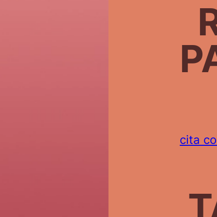
P
cita c
T