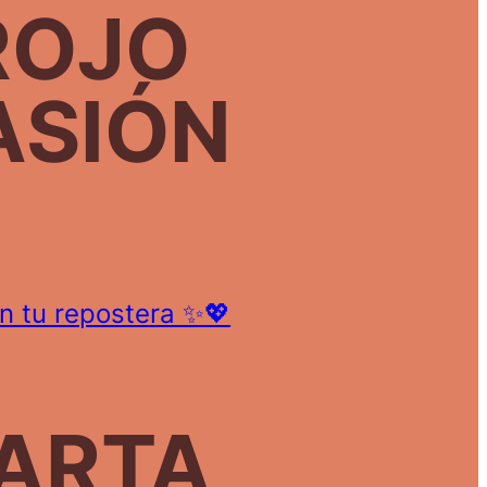
ROJO
ASIÓN
on tu repostera ✨💖
ARTA