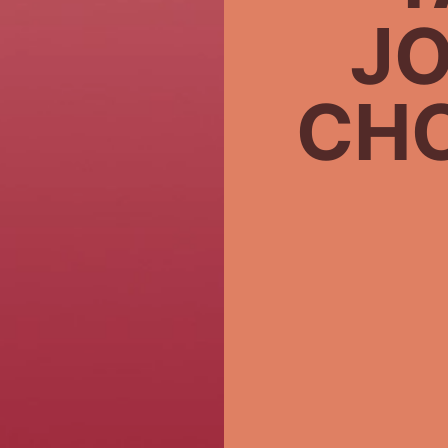
JO
CH