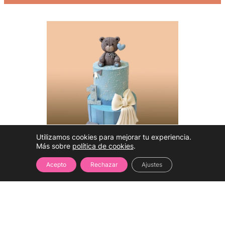
Utilizamos cookies para mejorar tu experiencia.
Más sobre
política de cookies
.
Acepto
Rechazar
Ajustes
Hablar con una
experta
(WhatsApp)
Tarta Mi primer Osito