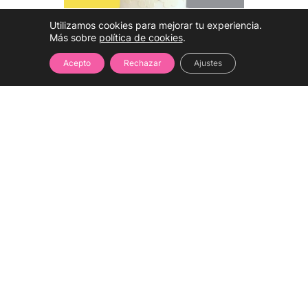
Utilizamos cookies para mejorar tu experiencia.
Más sobre
política de cookies
.
Acepto
Rechazar
Ajustes
Hablar con una
experta
(WhatsApp)
Tarta Oso de Corazones
★★★★
★
4.2
(85,00 reviews)
180
Ahorra 20€
precio 200€
€
Porciones:
40 Comensales
.