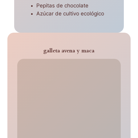
Pepitas de chocolate
Azúcar de cultivo ecológico
galleta avena y maca