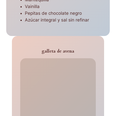
Vainilla
Pepitas de chocolate negro
Azúcar integral y sal sin refinar
galleta de avena