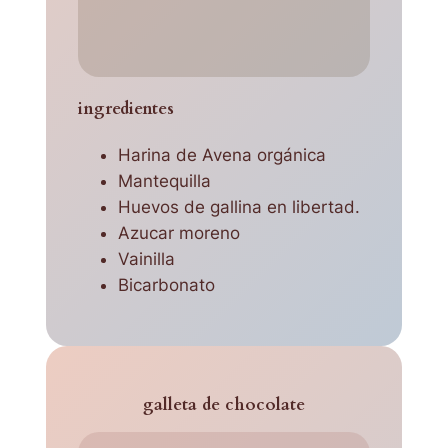
ingredientes
Harina de Avena orgánica
Mantequilla
Huevos de gallina en libertad.
Azucar moreno
Vainilla
Bicarbonato
galleta de chocolate